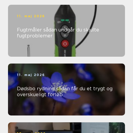
11. maj 2026
Fugtmåler sådan undgår du skjulte
fugtproblemer
11. maj 2026
Dødsbo rydning sådan får du et trygt og
overskueligt forløb