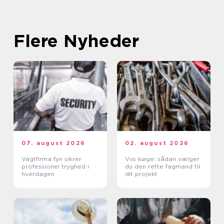
Flere Nyheder
07. august 2026
02. august 2026
Vagtfirma fyn sikrer
Vvs køge: sådan vælger
professionel tryghed i
du den rette fagmand til
hverdagen
dit projekt