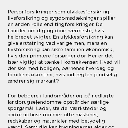
Personforsikringer som ulykkesforsikring,
livsforsikring og sygdomsdækninger spiller
en anden rolle end tingforsikringer. De
handler om dig og dine nærmeste, hvis
helbredet svigter. En ulykkesforsikring kan
give erstatning ved varige mén, mens en
livsforsikring kan sikre familien økonomisk,
hvis den primære forsørger dør. Her er det
især vigtigt at tænke i konsekvenser: Hvad vil
der ske med boligen, børnenes hverdag og
familiens økonomi, hvis indtægten pludselig
ændrer sig markant?
For beboere i landområder og på nedlagte
landbrugsejendomme opstår der særlige
spørgsmål. Lader, stalde, værksteder og
andre udhuse rummer ofte maskiner,
redskaber og materialer med betydelig
værdi. Samtidig kan bygningernes alder og