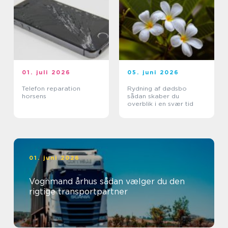
01. juli 2026
05. juni 2026
Telefon reparation
Rydning af dødsbo
horsens
sådan skaber du
overblik i en svær tid
01. juni 2026
Vognmand århus sådan vælger du den
rigtige transportpartner