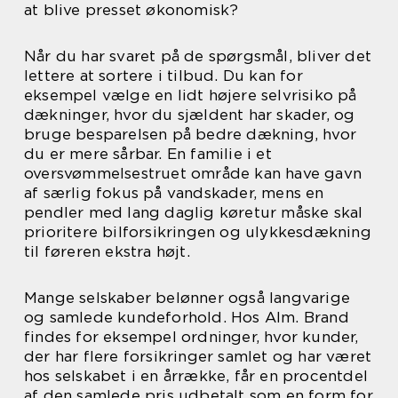
at blive presset økonomisk?
Når du har svaret på de spørgsmål, bliver det
lettere at sortere i tilbud. Du kan for
eksempel vælge en lidt højere selvrisiko på
dækninger, hvor du sjældent har skader, og
bruge besparelsen på bedre dækning, hvor
du er mere sårbar. En familie i et
oversvømmelsestruet område kan have gavn
af særlig fokus på vandskader, mens en
pendler med lang daglig køretur måske skal
prioritere bilforsikringen og ulykkesdækning
til føreren ekstra højt.
Mange selskaber belønner også langvarige
og samlede kundeforhold. Hos Alm. Brand
findes for eksempel ordninger, hvor kunder,
der har flere forsikringer samlet og har været
hos selskabet i en årrække, får en procentdel
af den samlede pris udbetalt som en form for