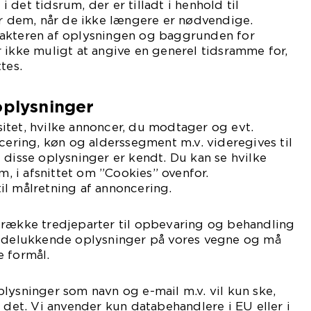
det tidsrum, der er tilladt i henhold til
er dem, når de ikke længere er nødvendige.
akteren af oplysningen og baggrunden for
 ikke muligt at angive en generel tidsramme for,
tes.
oplysninger
itet, hvilke annoncer, du modtager og evt.
acering, køn og alderssegment m.v. videregives til
 disse oplysninger er kendt. Du kan se hvilke
om, i afsnittet om ”Cookies” ovenfor.
il målretning af annoncering.
 række tredjeparter til opbevaring og behandling
 udelukkende oplysninger på vores vegne og må
e formål.
lysninger som navn og e-mail m.v. vil kun ske,
l det. Vi anvender kun databehandlere i EU eller i