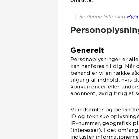
omfatte:
[
Se denne liste med
Hypp
Personoplysnin
Generelt
Personoplysninger er alle 
kan henføres til dig. Når
behandler vi en række såd
tilgang af indhold, hvis 
konkurrencer eller unders
abonnent, øvrig brug af s
Vi indsamler og behandler
ID og tekniske oplysninge
IP-nummer, geografisk pla
(interesser). I det omfang
indtaster informationern