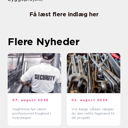
Få læst flere indlæg her
Flere Nyheder
07. august 2026
02. august 2026
Vagtfirma fyn sikrer
Vvs køge: sådan vælger
professionel tryghed i
du den rette fagmand til
hverdagen
dit projekt