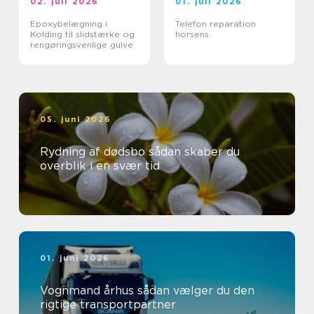
02. juli 2026
01. juli 2026
Epoxybelægning i
Telefon reparation
Kolding til slidstærke og
horsens
rengøringsvenlige gulve
05. juni 2026
Rydning af dødsbo sådan skaber du
overblik i en svær tid
01. juni 2026
Vognmand århus sådan vælger du den
rigtige transportpartner