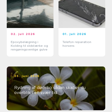
02. juli 2026
01. juli 2026
Epoxybelægning i
Telefon reparation
Kolding til slidstærke og
horsens
rengøringsvenlige gulve
05. juni 2026
Rydning af dødsbo sådan skaber du
overblik i en svær tid