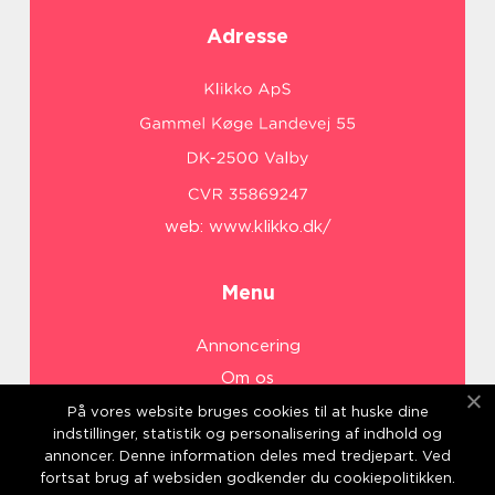
Adresse
web:
www.klikko.dk/
Menu
Annoncering
Om os
Cookies
På vores website bruges cookies til at huske dine
indstillinger, statistik og personalisering af indhold og
Kontakt os
annoncer. Denne information deles med tredjepart. Ved
Sitemap
fortsat brug af websiden godkender du cookiepolitikken.