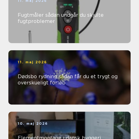
11. maj 2026
Fugtmåler sådan undgår du skjulte
fugtproblemer
11. maj 2026
Dødsbo rydning sådan får du et trygt og
overskueligt forløb
10. maj 2026
Elementmontage i dansk byggeri