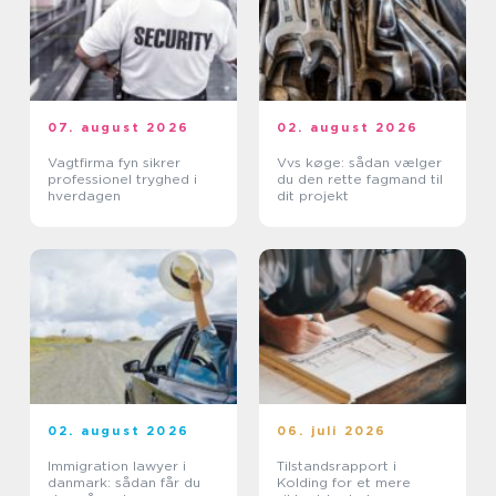
07. august 2026
02. august 2026
Vagtfirma fyn sikrer
Vvs køge: sådan vælger
professionel tryghed i
du den rette fagmand til
hverdagen
dit projekt
02. august 2026
06. juli 2026
Immigration lawyer i
Tilstandsrapport i
danmark: sådan får du
Kolding for et mere