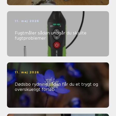
11. maj 2026
Fugtmåler sådan undgår du skjulte
fugtproblemer
11. maj 2026
Dødsbo rydning sådan får du et trygt og
overskueligt forløb