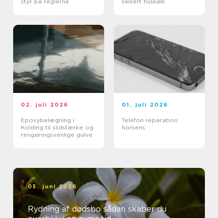
styr på reglerne
sikkert huskøb
02. juli 2026
01. juli 2026
Epoxybelægning i
Telefon reparation
Kolding til slidstærke og
horsens
rengøringsvenlige gulve
05. juni 2026
Rydning af dødsbo sådan skaber du