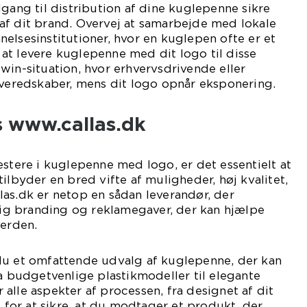
lgang til distribution af dine kuglepenne sikre
af dit brand. Overvej at samarbejde med lokale
elsesinstitutioner, hvor en kuglepen ofte er et
at levere kuglepenne med dit logo til disse
win-situation, hvor erhvervsdrivende eller
iveredskaber, mens dit logo opnår eksponering.
s www.callas.dk
estere i kuglepenne med logo, er det essentielt at
ilbyder en bred vifte af muligheder, høj kvalitet,
as.dk er netop en sådan leverandør, der
nlig branding og reklamegaver, der kan hjælpe
verden.
du et omfattende udvalg af kuglepenne, der kan
ra budgetvenlige plastikmodeller til elegante
alle aspekter af processen, fra designet af dit
, for at sikre, at du modtager et produkt, der