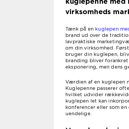
kuglepenne med l
virksomheds mark
Tænk på en
kuglepen med
brand ud over de traditio
lavpraktiske marketingvæ
om din virksomhed. Først
bruger din kuglepen, bli
branding bliver forankret
eksponering, men dens ge
Værdien af en kuglepen m
Kuglepenne passerer ofte
hvilket udvider rækkevidd
kuglepen let kan inkorpor
konferencer eller som en
uendelige.