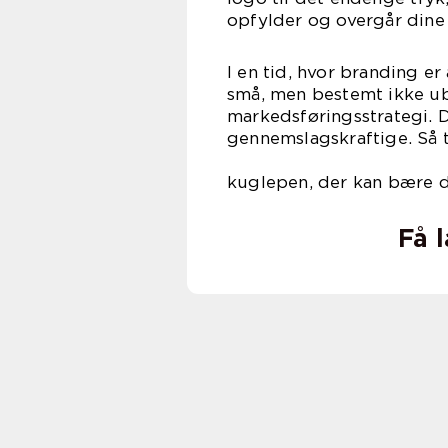
opfylder og overgår dine 
I en tid, hvor branding e
små, men bestemt ikke ub
markedsføringsstrategi. 
gennemslagskraftige. Så 
og find
kuglepen, der kan bære di
Få 