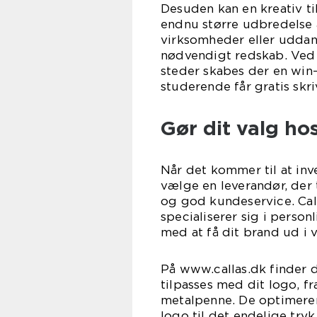
Desuden kan en kreativ ti
endnu større udbredelse 
virksomheder eller uddann
nødvendigt redskab. Ved 
steder skabes der en win-
studerende får gratis skr
Gør dit valg ho
Når det kommer til at inv
vælge en leverandør, der t
og god kundeservice. Call
specialiserer sig i perso
med at få dit brand ud i 
På www.callas.dk finder 
tilpasses med dit logo, f
metalpenne. De optimerer 
logo til det endelige tryk