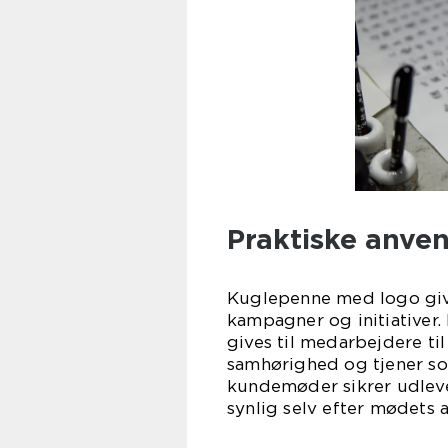
Praktiske anven
Kuglepenne med logo give
kampagner og initiativer
gives til medarbejdere t
samhørighed og tjener s
kundemøder sikrer udleve
synlig selv efter mødets a