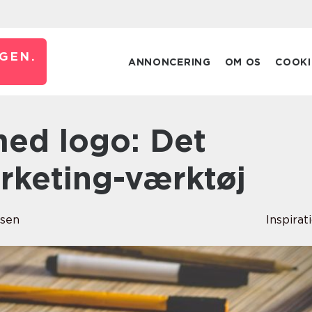
GEN.
ANNONCERING
OM OS
COOKI
rketing-værktøj
usen
Inspirat