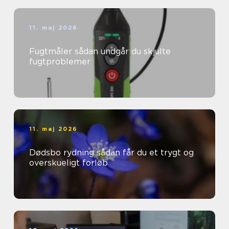
11. maj 2026
Fugtmåler sådan undgår du skjulte
fugtproblemer
11. maj 2026
Dødsbo rydning sådan får du et trygt og
overskueligt forløb