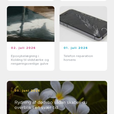
02. juli 2026
01. juli 2026
Epoxybelægning i
Telefon reparation
Kolding til slidstærke og
horsens
rengøringsvenlige gulve
05. juni 2026
Rydning af dødsbo sådan skaber du
overblik i en svær tid