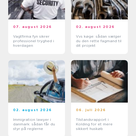
07. august 2026
02. august 2026
Vagtfirma fyn sikrer
Vvs køge: sådan vælger
professionel tryghed i
du den rette fagmand til
hverdagen
dit projekt
02. august 2026
06. juli 2026
Immigration lawyer i
Tilstandsrapport i
danmark: sådan får du
Kolding for et mere
styr på reglerne
sikkert huskøb