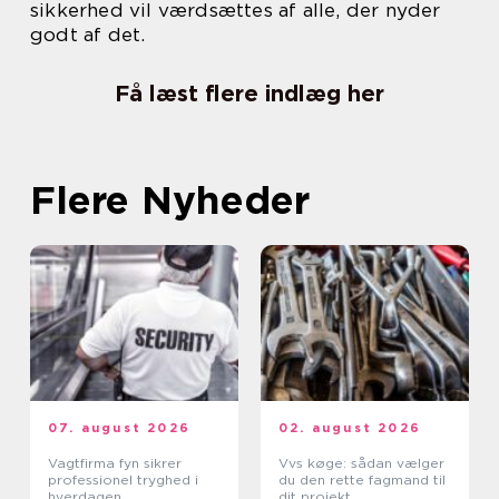
sikkerhed vil værdsættes af alle, der nyder
godt af det.
Få læst flere indlæg her
Flere Nyheder
07. august 2026
02. august 2026
Vagtfirma fyn sikrer
Vvs køge: sådan vælger
professionel tryghed i
du den rette fagmand til
hverdagen
dit projekt