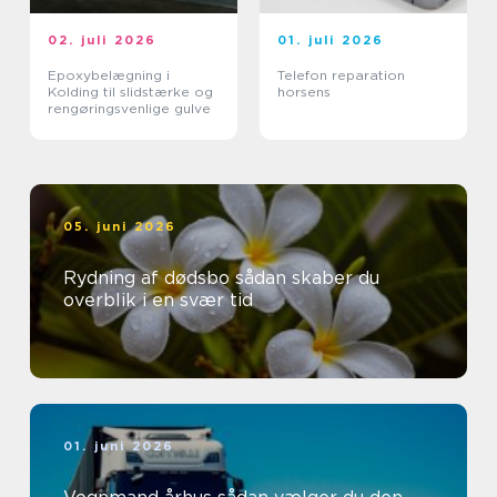
02. juli 2026
01. juli 2026
Epoxybelægning i
Telefon reparation
Kolding til slidstærke og
horsens
rengøringsvenlige gulve
05. juni 2026
Rydning af dødsbo sådan skaber du
overblik i en svær tid
01. juni 2026