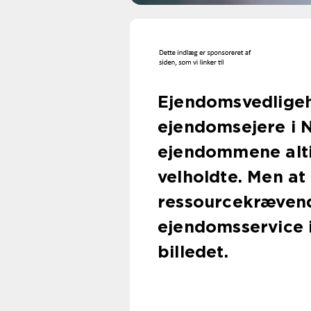
Ejendomsvedligeh
ejendomsejere i N
ejendommene alti
velholdte. Men a
ressourcekræven
ejendomsservice i
billedet.