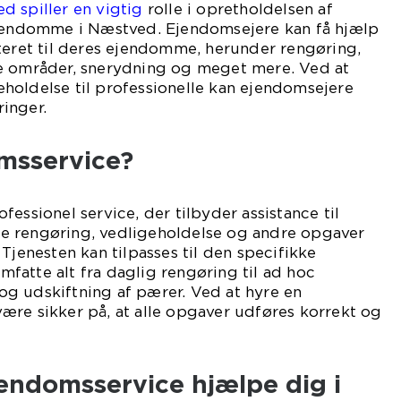
d spiller en vigtig
rolle i opretholdelsen af
ejendomme i Næstved. Ejendomsejere kan få hjælp
teret til deres ejendomme, herunder rengøring,
e områder, snerydning og meget mere. Ved at
holdelse til professionelle kan ejendomsejere
inger.
msservice?
essionel service, der tilbyder assistance til
e rengøring, vedligeholdelse og andre opgaver
Tjenesten kan tilpasses til den specifikke
atte alt fra daglig rengøring til ad hoc
g udskiftning af pærer. Ved at hyre en
ære sikker på, at alle opgaver udføres korrekt og
endomsservice hjælpe dig i