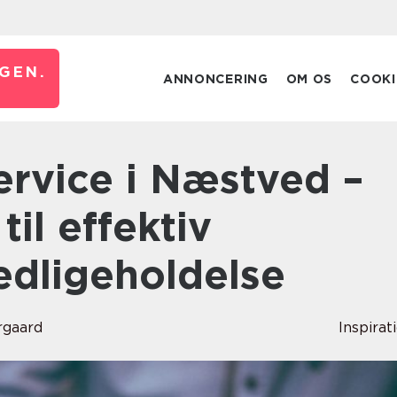
GEN.
ANNONCERING
OM OS
COOKI
til effektiv
dligeholdelse
rgaard
Inspirat