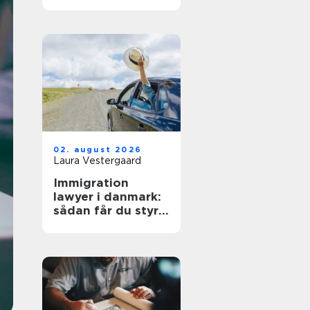
dit projekt
02. august 2026
Laura Vestergaard
Immigration
lawyer i danmark:
sådan får du styr
på reglerne