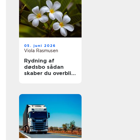
05. juni 2026
Viola Rasmusen
Rydning af
dødsbo sådan
skaber du overblik
i en svær tid