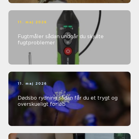
11. maj 2026
Fugtmåler sådan undgår du skjulte
fugtproblemer
11. maj 2026
Dødsbo rydning sådan får du et trygt og
overskueligt forløb