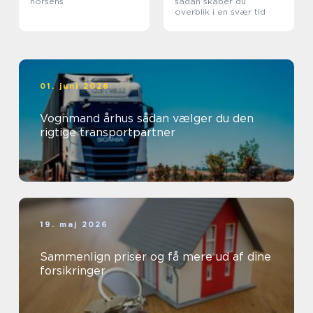
horsens
sådan skaber du
overblik i en svær tid
01. juni 2026
Vognmand århus sådan vælger du den
rigtige transportpartner
19. maj 2026
Sammenlign priser og få mere ud af dine
forsikringer