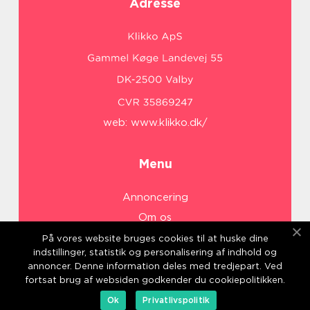
Adresse
web:
www.klikko.dk/
Menu
Annoncering
Om os
Cookies
På vores website bruges cookies til at huske dine
indstillinger, statistik og personalisering af indhold og
Kontakt os
annoncer. Denne information deles med tredjepart. Ved
Sitemap
fortsat brug af websiden godkender du cookiepolitikken.
Ok
Privatlivspolitik