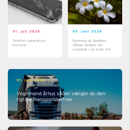
01. juli 2026
05. juni 2026
Telefon reparation
Rydning af dødsbo
horsens
sådan skaber du
overblik i en svær tid
01. juni 2026
Vognmand århus sådan vælger du den
rigtige transportpartner