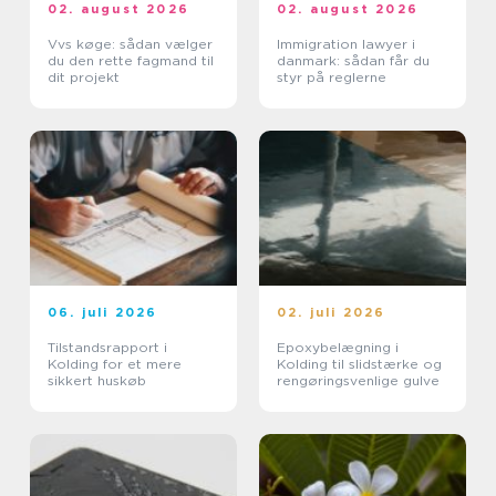
02. august 2026
02. august 2026
Vvs køge: sådan vælger
Immigration lawyer i
du den rette fagmand til
danmark: sådan får du
dit projekt
styr på reglerne
06. juli 2026
02. juli 2026
Tilstandsrapport i
Epoxybelægning i
Kolding for et mere
Kolding til slidstærke og
sikkert huskøb
rengøringsvenlige gulve