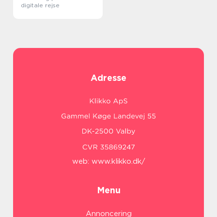
digitale rejse
Adresse
web:
www.klikko.dk/
Menu
Annoncering